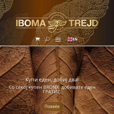
EN
Купи еден, добиј два!
Со секој купен BRONX добивате еден
ГРАТИС.
Повеќе